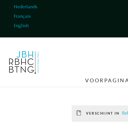
Overslaan en naar de inhoud gaan
Nederlands
Français
English
VOORPAGIN
Be
VERSCHIJNT IN