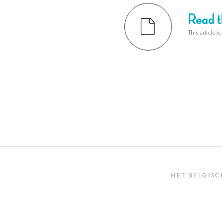
Read th
This article i
HET BELGISC