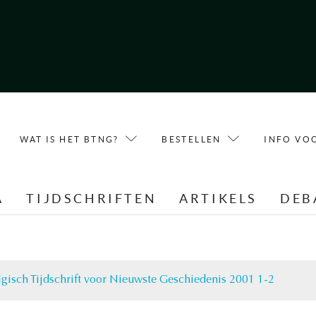
WAT IS HET BTNG?
BESTELLEN
INFO VO
A
TIJDSCHRIFTEN
ARTIKELS
DEB
lgisch Tijdschrift voor Nieuwste Geschiedenis 2001 1-2