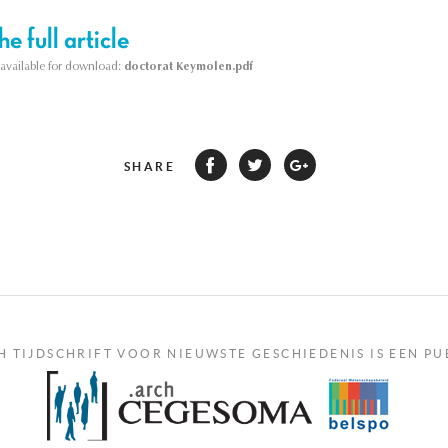
e full article
s available for download:
doctorat Keymolen.pdf
SHARE
H TIJDSCHRIFT VOOR NIEUWSTE GESCHIEDENIS IS EEN PU