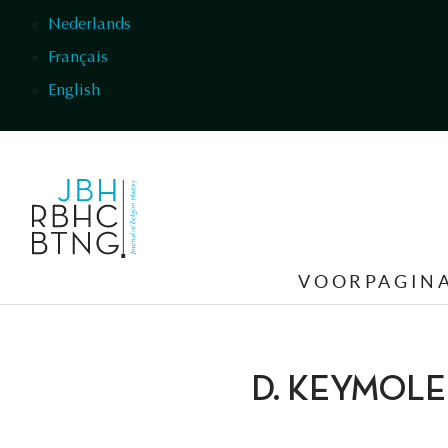
Overslaan en naar de inhoud gaan
Nederlands
Français
English
VOORPAGIN
D. KEYMOL