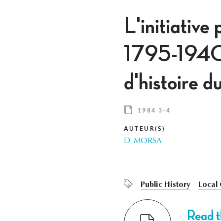
L'initiativ
1795-1940.
d'histoire 
1984 3-4
AUTEUR(S)
D. MORSA
Public History
Local
Read th