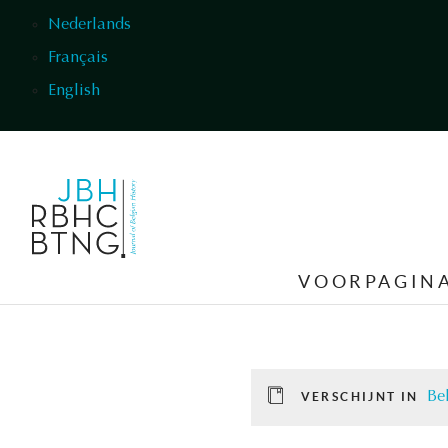
Overslaan en naar de inhoud gaan
Nederlands
Français
English
VOORPAGIN
Be
VERSCHIJNT IN