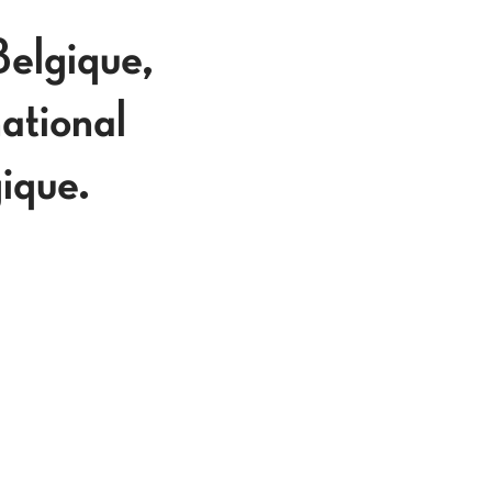
Belgique,
ational
ique.