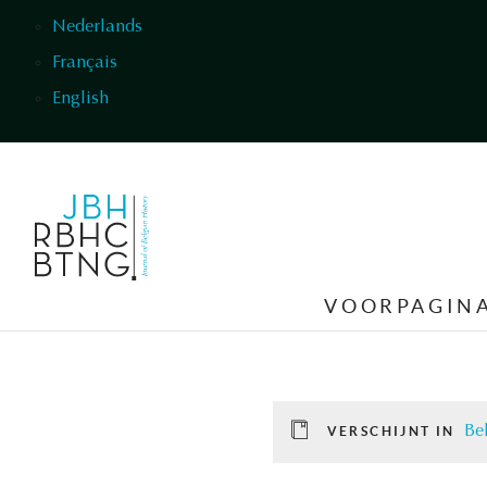
Overslaan en naar de inhoud gaan
Nederlands
Français
English
VOORPAGIN
Be
VERSCHIJNT IN