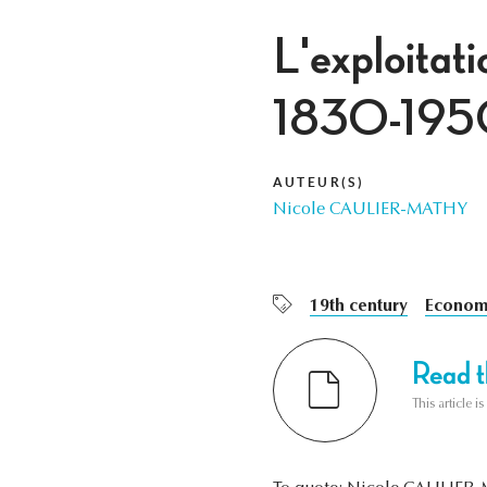
L'exploitat
1830-195
AUTEUR(S)
Nicole CAULIER-MATHY
19th century
Economi
Read th
This article i