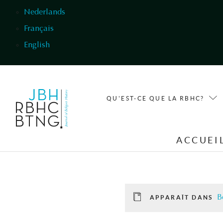
Aller au contenu principal
Nederlands
Français
English
QU'EST-CE QUE LA RBHC?
ACCUEI
B
APPARAÎT DANS