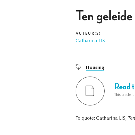
Ten geleide
AUTEUR(S)
Catharina LIS
Housing
Read th
This article i
To quote: Catharina LIS,
Ten