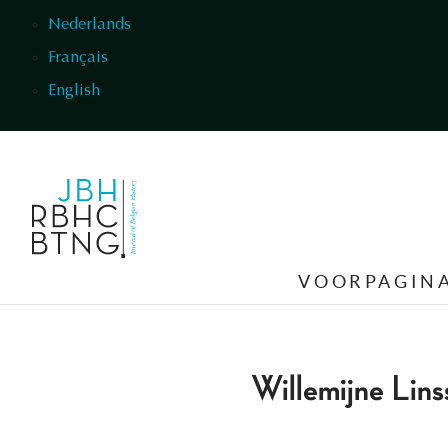
Overslaan en naar de inhoud gaan
Nederlands
Français
English
VOORPAGIN
Willemijne Lins