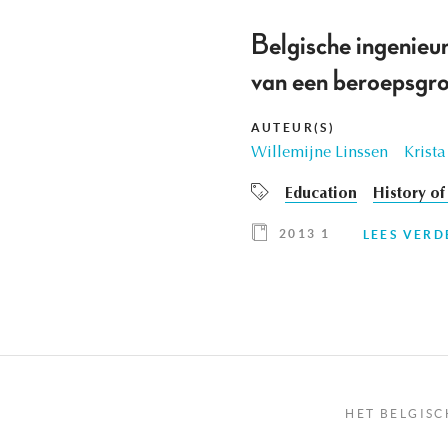
Belgische ingenieur
van een beroepsgr
AUTEUR(S)
Willemijne Linssen
Krist
Education
History of
2013 1
LEES VERD
HET BELGISC