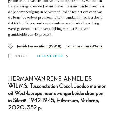
grootste deel van de Joodse bevolking (52,94 % van alle in
België geregistreerde Joden). Lieven Saerens' onderzoek naar
de Jodenvervolging in Antwerpen leidde tot het ontstaan van
de term 'de Antwerpse specificiteit', omdat hij had berekend
dat 65 tot 67 procent van de Antwerpse Joodse bevolking
werd gedeporteerd in vergelijking met het Belgische
gemiddelde van 45 procent.
Jewish Persecution (WW II)
Collaboration (WWII)
2024 1
LEES VERDER
HERMAN VAN RENS, ANNELIES
WILMS, Tussenstation Cosel. Joodse mannen
uit West-Europa naar dwangarbeiderskampen
in Silezië, 1942-1945, Hilversum, Verloren,
2020, 352 p.