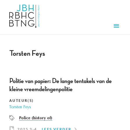
Overslaan en naar de inhoud gaan
Men
Torsten Feys
Politie van papier: De lange tentakels van de
kleine vreemdelingenpolitie
AUTEUR(S)
Torsten Feys
Police (history of)
2025 3-4
LEES VERDER