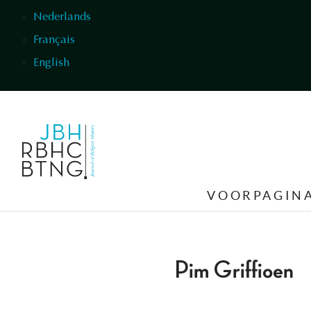
Overslaan en naar de inhoud gaan
Nederlands
Français
English
VOORPAGIN
Pim Griffioen