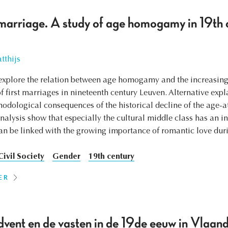
marriage. A study of age homogamy in 19th 
tthijs
to explore the relation between age homogamy and the increasin
s of first marriages in nineteenth century Leuven. Alternative e
hodological consequences of the historical decline of the age-a
analysis show that especially the cultural middle class has an i
n be linked with the growing importance of romantic love duri
Civil Society
Gender
19th century
ER
dvent en de vasten in de 19de eeuw in Vlaan