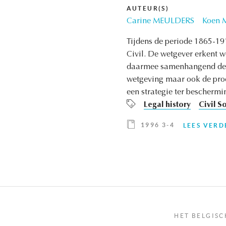
AUTEUR(S)
Carine MEULDERS
Koen M
Tijdens de periode 1865-19
Civil. De wetgever erkent 
daarmee samenhangend de so
wetgeving maar ook de proce
een strategie ter beschermi
Legal history
Civil S
1996 3-4
LEES VERD
HET BELGISC