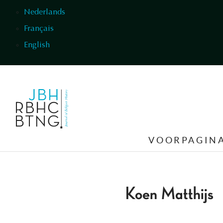
Overslaan en naar de inhoud gaan
Nederlands
Français
English
VOORPAGIN
Koen Matthijs