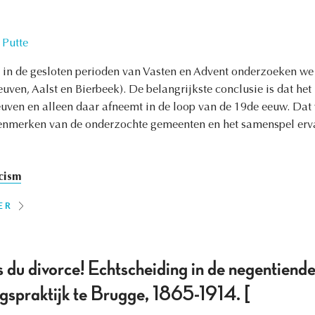
 Putte
in de gesloten perioden van Vasten en Advent onderzoeken we h
ven, Aalst en Bierbeek). De belangrijkste conclusie is dat het 
euven en alleen daar afneemt in de loop van de 19de eeuw. Dat w
enmerken van de onderzochte gemeenten en het samenspel erva
cism
ER
 du divorce! Echtscheiding in de negentiende 
ngspraktijk te Brugge, 1865-1914. [