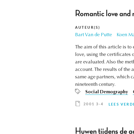
Romantic love and 
AUTEUR(S)
Bart Van de Putte
Koen Ma
The aim of this article is 
love, using the certificate
are evaluated. Also the met
account. The results of the 
same age partners, which ca
nineteenth century.
Social Demography
2001 3-4
LEES VERD
Huwen tijdens de a