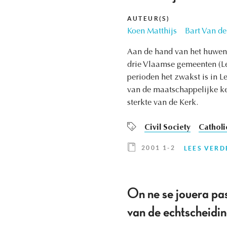
AUTEUR(S)
Koen Matthijs
Bart Van de
Aan de hand van het huwen 
drie Vlaamse gemeenten (Leu
perioden het zwakst is in L
van de maatschappelijke k
sterkte van de Kerk.
Civil Society
Catholi
2001 1-2
LEES VERD
On ne se jouera pas
van de echtscheidi