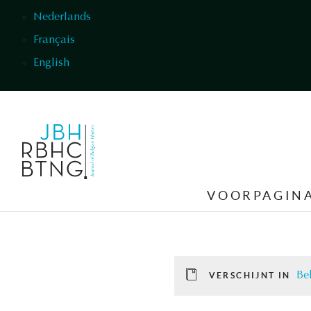
Overslaan en naar de inhoud gaan
Nederlands
Français
English
VOORPAGIN
Be
VERSCHIJNT IN