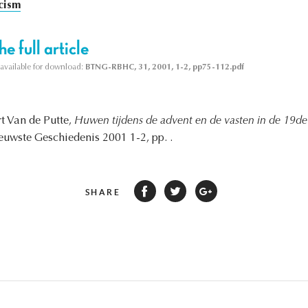
cism
e full article
s available for download:
BTNG-RBHC, 31, 2001, 1-2, pp75-112.pdf
rt Van de Putte,
Huwen tijdens de advent en de vasten in de 19d
ieuwste Geschiedenis 2001 1-2, pp. .
SHARE