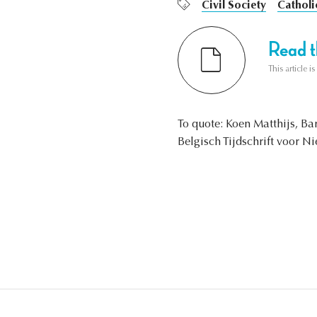
Civil Society
Catholi
Read th
This article i
To quote: Koen Matthijs, Ba
Belgisch Tijdschrift voor N