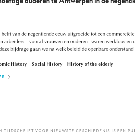
hoeftige ouderen te Antwerpen in de negenti
e helft van de negentiende eeuw uitgroeide tot een commerciële
n arbeiders – vooral vrouwen en ouderen– waren werkloos en d
deze bijdrage gaan we na welk beleid de openbare onderstand 
omic History
Social History
History of the elderly
ER
H TIJDSCHRIFT VOOR NIEUWSTE GESCHIEDENIS IS EEN PU