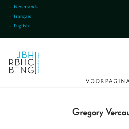
Overslaan en naar de inhoud gaan
Nederlands
Français
English
VOORPAGIN
Gregory Verca