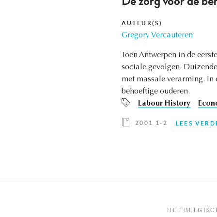
De zorg voor de be
AUTEUR(S)
Gregory Vercauteren
Toen Antwerpen in de eerst
sociale gevolgen. Duizende
met massale verarming. In 
behoeftige ouderen.
Labour History
Econ
2001 1-2
LEES VERD
HET BELGISC