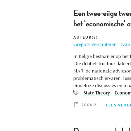
Een twee-eiige tweel
het 'economische' 
AUTEUR(S)
Gregory Vercauteren
Ivan
In België bestaan er op het
Die dubbelstructuur dateer
NAR, de nationale adviesor
problematisch ervaren. Tus
eindeloze discussies en maa
State Theory
Economi
2004 2
LEES VERD