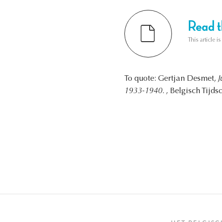
Read th
This article i
To quote: Gertjan Desmet,
J
1933-1940.
, Belgisch Tijds