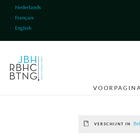
Overslaan en naar de inhoud gaan
Nederlands
Français
English
VOORPAGIN
Be
VERSCHIJNT IN