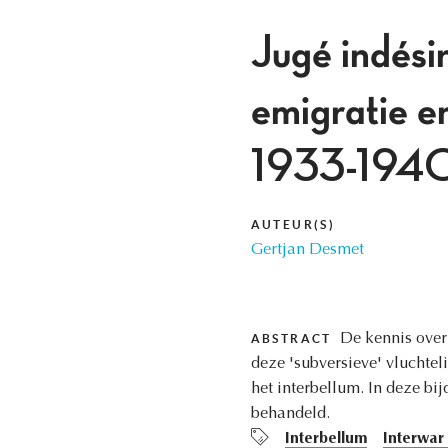
Jugé indési
emigratie e
1933-194
AUTEUR(S)
Gertjan Desmet
De kennis over
ABSTRACT
deze 'subversieve' vluchtel
het interbellum. In deze bi
behandeld.
Interbellum
Interwar