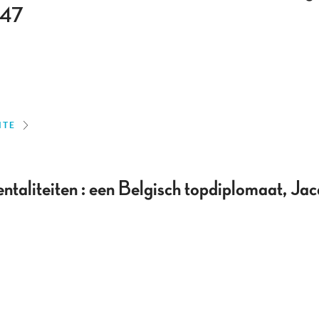
947
ITE
ntaliteiten : een Belgisch topdiplomaat, Ja