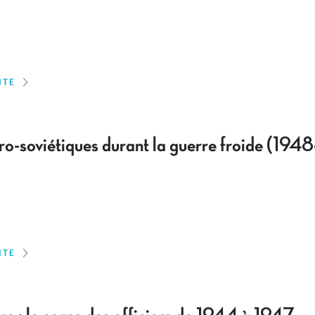
ITE
o-soviétiques durant la guerre froide (194
ITE