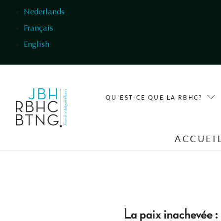
Aller au contenu principal
Nederlands
Français
English
QU'EST-CE QUE LA RBHC?
ACCUEI
La paix inachevée : 