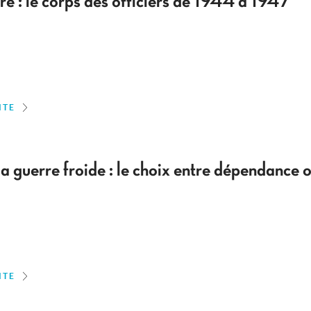
re : le corps des officiers de 1944 à 1947
ITE
la guerre froide : le choix entre dépendance
ITE