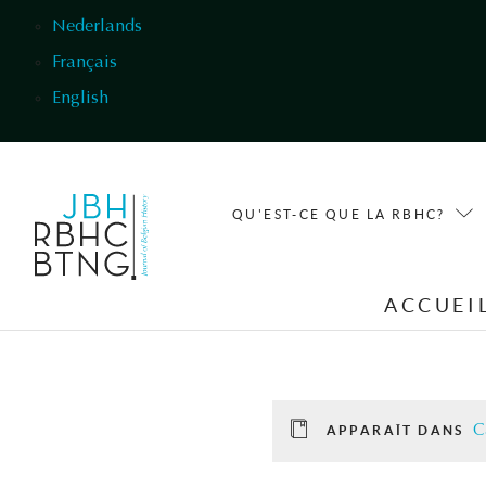
Aller au contenu principal
Nederlands
Français
English
QU'EST-CE QUE LA RBHC?
ACCUEI
C
APPARAÎT DANS