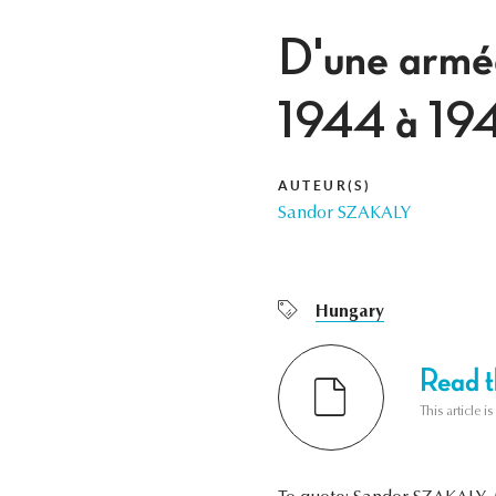
D'une armée 
1944 à 19
AUTEUR(S)
Sandor SZAKALY
Hungary
Read th
This article i