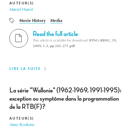
AUTEUR(S)
Muriel Hanot
Movie History
Media
Read the full article
This article is available for download:
BTNG-RBHC, 39,
2009, 1-2, pp 265-275.pdf
LIRE LA SUITE
La série "Wallonie" (1962-1969, 1991-1995):
exception ou symptôme dans la programmation
de la RTB(F)?
AUTEUR(S)
Anne Roekens