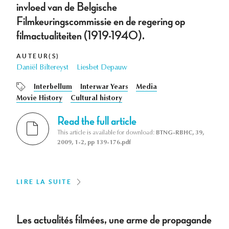
invloed van de Belgische
Filmkeuringscommissie en de regering op
filmactualiteiten (1919-1940).
AUTEUR(S)
Daniël Biltereyst
Liesbet Depauw
Interbellum
Interwar Years
Media
Movie History
Cultural history
Read the full article
This article is available for download:
BTNG-RBHC, 39,
2009, 1-2, pp 139-176.pdf
LIRE LA SUITE
Les actualités filmées, une arme de propagande