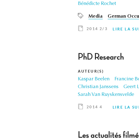
Bénédicte Rochet
Media
German Occup
2014 2/3
LIRE LA SU
PhD Research
AUTEUR(S)
Kaspar Beelen
Francine B
Christian Janssens
Geert 
Sarah Van Ruyskensvelde
2014 4
LIRE LA SU
Les actualités film