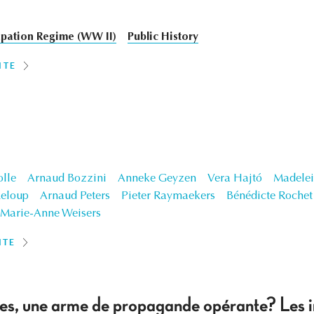
ation Regime (WW II)
Public History
ITE
olle
Arnaud Bozzini
Anneke Geyzen
Vera Hajtó
Madelei
Leloup
Arnaud Peters
Pieter Raymaekers
Bénédicte Rochet
Marie-Anne Weisers
ITE
ées, une arme de propagande opérante? Les in