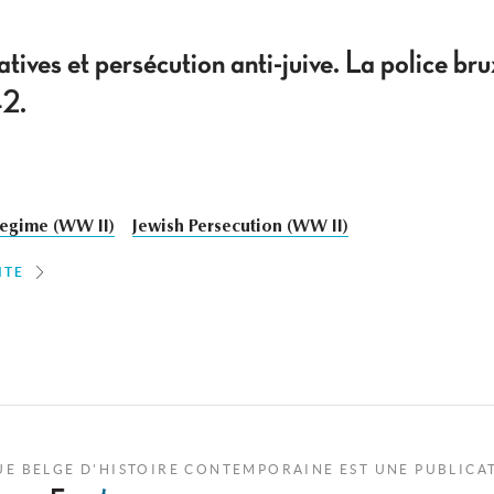
ives et persécution anti-juive. La police brux
42.
egime (WW II)
Jewish Persecution (WW II)
ITE
UE BELGE D'HISTOIRE CONTEMPORAINE EST UNE PUBLICA