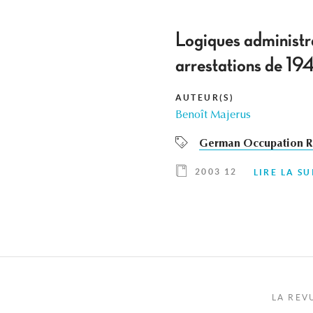
Logiques administrat
arrestations de 19
AUTEUR(S)
Benoît Majerus
German Occupation R
2003 12
LIRE LA SU
LA REV