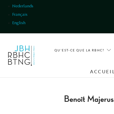
Aller au contenu principal
Nederlands
Français
English
QU'EST-CE QUE LA RBHC?
ACCUEI
Benoît Majerus