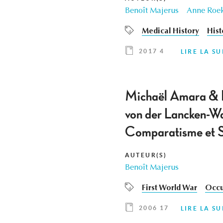
Benoît Majerus
Anne Roe
Medical History
Hist
2017 4
LIRE LA SU
Michaël Amara & H
von der Lancken-Wak
Comparatisme et So
AUTEUR(S)
Benoît Majerus
First World War
Occu
2006 17
LIRE LA SU