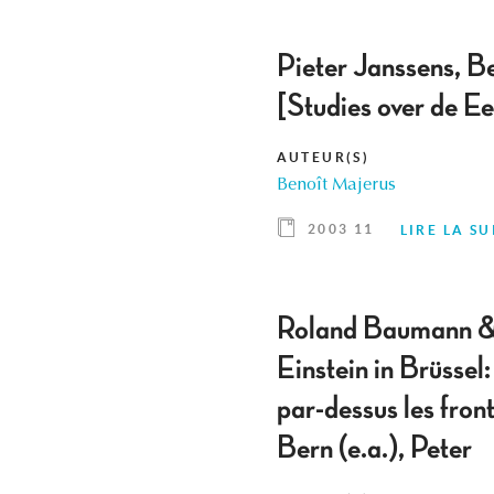
Pieter Janssens, Be
[Studies over de E
AUTEUR(S)
Benoît Majerus
2003 11
LIRE LA SU
Roland Baumann & H
Einstein in Brüssel
par-dessus les fron
Bern (e.a.), Peter