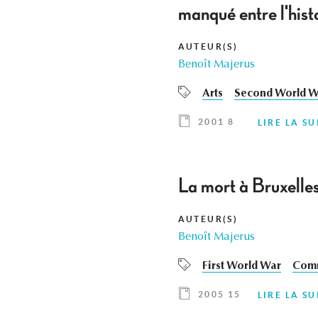
manqué entre l'hist
AUTEUR(S)
Benoît Majerus
Arts
Second World W
2001 8
LIRE LA SU
La mort à Bruxelle
AUTEUR(S)
Benoît Majerus
First World War
Com
2005 15
LIRE LA SU