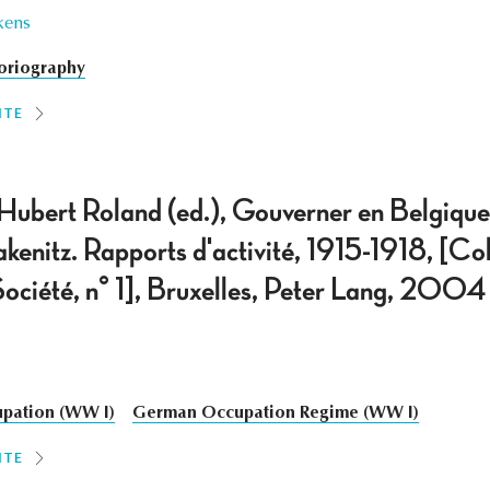
kens
oriography
ITE
ubert Roland (ed.), Gouverner en Belgique
enitz. Rapports d'activité, 1915-1918, [Col
ciété, n° 1], Bruxelles, Peter Lang, 2004
pation (WW I)
German Occupation Regime (WW I)
ITE