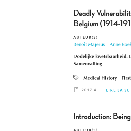
Deadly Vulnerabilit
Belgium (1914-191
AUTEUR(S)
Benoît Majerus
Anne Roe
Dodelijke kwetsbaarheid. D
Samenvatting
Medical History
Firs
2017 4
LIRE LA SU
Introduction: Being
AUTEUR(S)