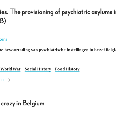
ies. The provisioning of psychiatric asylums
8)
kens
e bevoorrading van pyschiatrische instellingen in bezet Belg
t World War
Social History
Food History
ITE
 crazy in Belgium