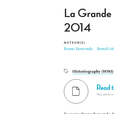
La Grande G
2014
AUTEUR(S)
Bruno Benvindo
Benoît M
Historiography (WWI)
Read th
This article i