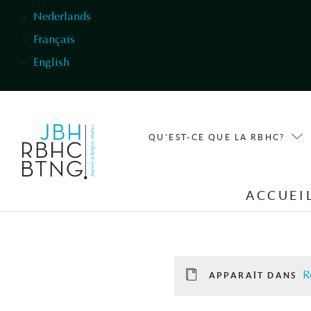
Aller au contenu principal
Nederlands
Français
English
QU'EST-CE QUE LA RBHC?
ACCUEI
R
APPARAÎT DANS