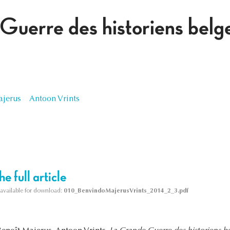
uerre des historiens belg
ajerus
Antoon Vrints
e full article
s available for download:
010_BenvindoMajerusVrints_2014_2_3.pdf