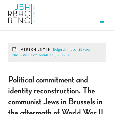
Overslaan en naar de inhoud gaan
Men
VERSCHIJNT IN
Belgisch Tijdschrift voor
Nieuwste Geschiedenis XLII, 2012, 4
Political commitment and
identity reconstruction. The
communist Jews in Brussels in
the aftermath of World War II