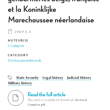
et la Koninklijke
Marechaussee néerlandaise
2009 3-4
AUTEUR(S)
J. Campion
CATEGORY
Doctoraatsonderzoek
State Security
Legal history
Judicial History
Military history
Read the full article
This article is available for download:
doctorat
Campion.pdf