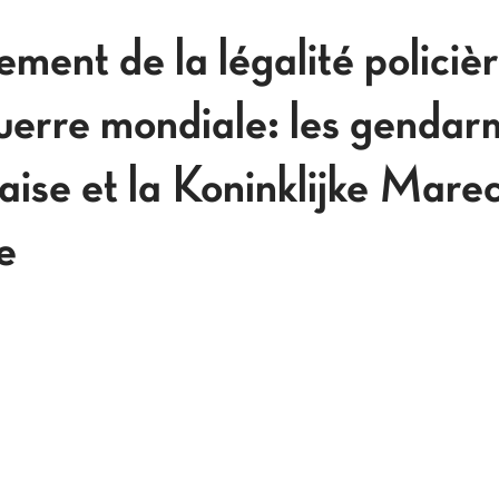
ement de la légalité policiè
erre mondiale: les gendar
çaise et la Koninklijke Mar
e