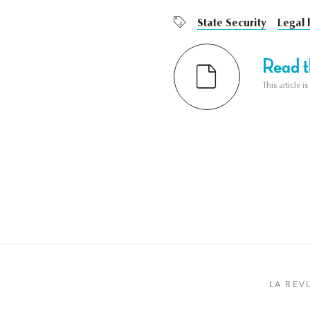
State Security
Legal 
Read th
This article i
LA REV