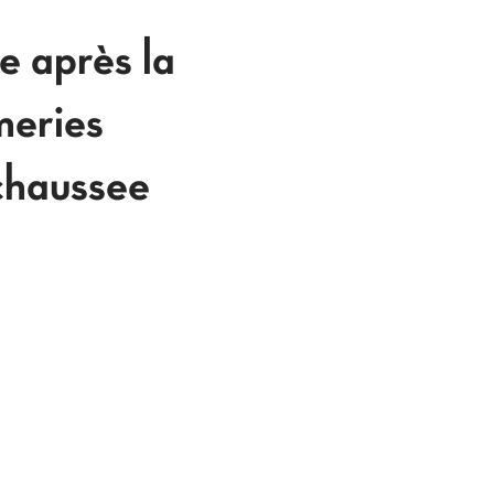
re après la
meries
echaussee