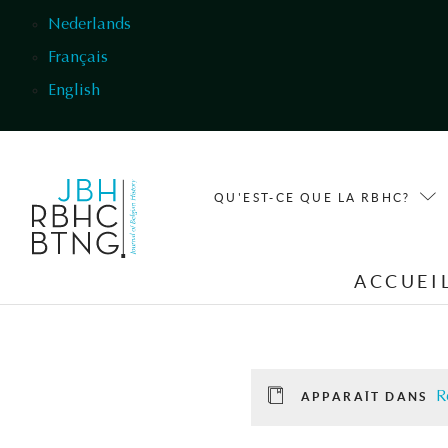
Aller au contenu principal
Nederlands
Français
English
QU'EST-CE QUE LA RBHC?
ACCUEI
R
APPARAÎT DANS