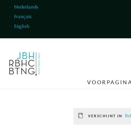
Overslaan en naar de inhoud gaan
Nederlands
Français
English
VOORPAGIN
Be
VERSCHIJNT IN