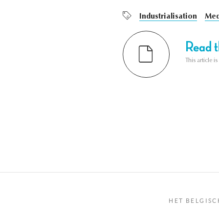
Industrialisation
Med
Read th
This article i
HET BELGISC