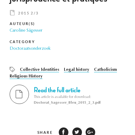
2015 2/3
AUTEUR(S)
Caroline Sägesser
CATEGORY
Doctoraatsonderzoek
Collective Identities
Legal history
Catholicism
Religious History
Read the full article
This article is available for download:
Doctorat_Sagesser_Bleu_2015_2_3.pdf
SHARE