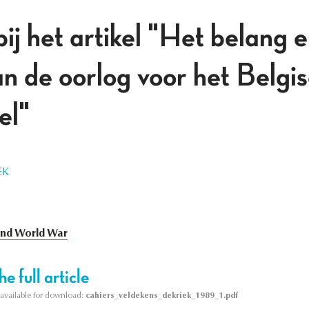
bij het artikel "Het belang 
an de oorlog voor het Belgi
el"
EK
nd World War
e full article
s available for download:
cahiers_veldekens_dekriek_1989_1.pdf