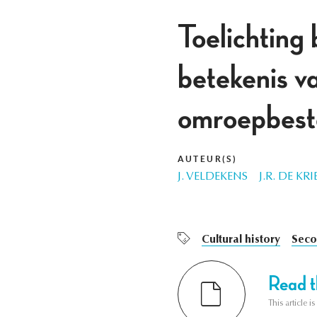
Toelichting 
betekenis v
omroepbest
AUTEUR(S)
J. VELDEKENS
J.R. DE KRI
Cultural history
Seco
Read th
This article i