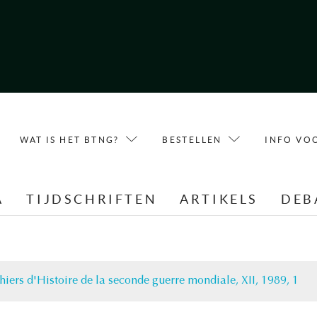
WAT IS HET BTNG?
BESTELLEN
INFO VO
A
TIJDSCHRIFTEN
ARTIKELS
DEB
hiers d'Histoire de la seconde guerre mondiale, XII, 1989, 1