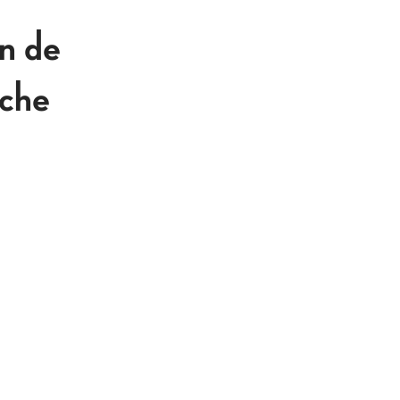
en de
sche