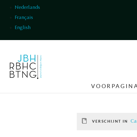
Overslaan en naar de inhoud gaan
Nederlands
Français
English
VOORPAGIN
Ca
VERSCHIJNT IN