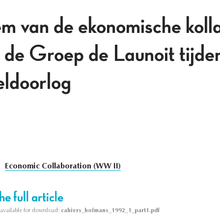
m van de ekonomische koll
 de Groep de Launoit tijde
eldoorlog
Economic Collaboration (WW II)
e full article
s available for download:
cahiers_hofmans_1992_1_part1.pdf