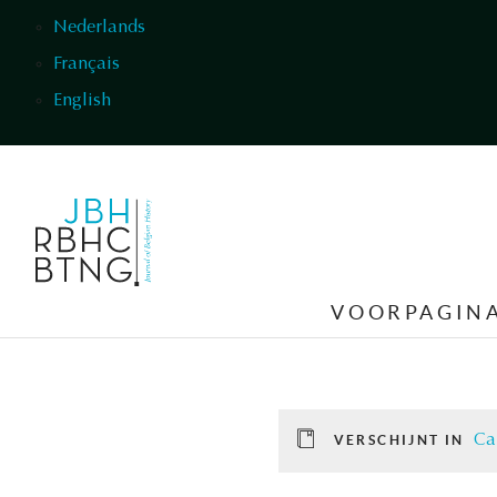
Overslaan en naar de inhoud gaan
Nederlands
Français
English
VOORPAGIN
Ca
VERSCHIJNT IN