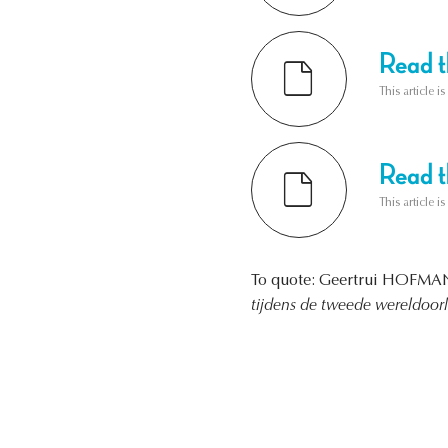
Read th
This article i
Read th
This article i
To quote: Geertrui HOFMA
tijdens de tweede wereldoor