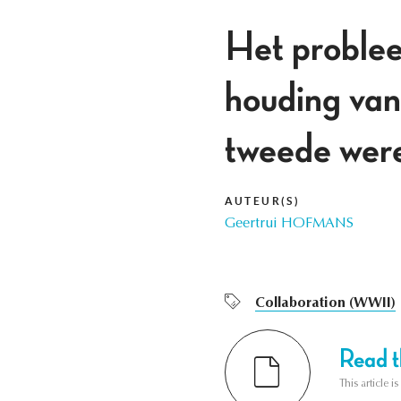
Het problee
houding van
tweede wer
AUTEUR(S)
Geertrui HOFMANS
Collaboration (WWII)
Read th
This article i