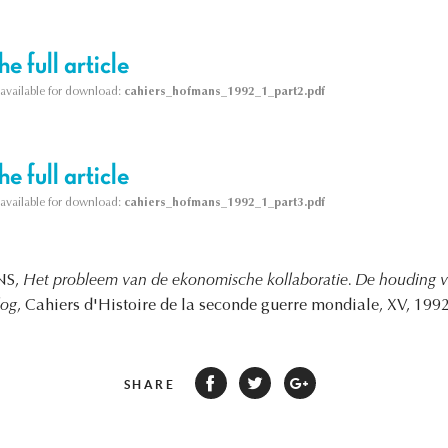
e full article
s available for download:
cahiers_hofmans_1992_1_part2.pdf
e full article
s available for download:
cahiers_hofmans_1992_1_part3.pdf
NS,
Het probleem van de ekonomische kollaboratie. De houding v
log
, Cahiers d'Histoire de la seconde guerre mondiale, XV, 1992,
SHARE