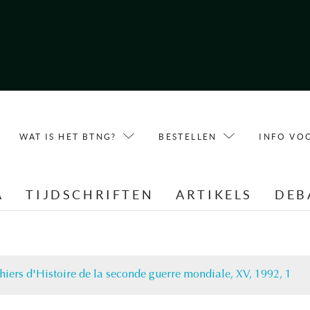
WAT IS HET BTNG?
BESTELLEN
INFO VO
A
TIJDSCHRIFTEN
ARTIKELS
DEB
hiers d'Histoire de la seconde guerre mondiale, XV, 1992, 1