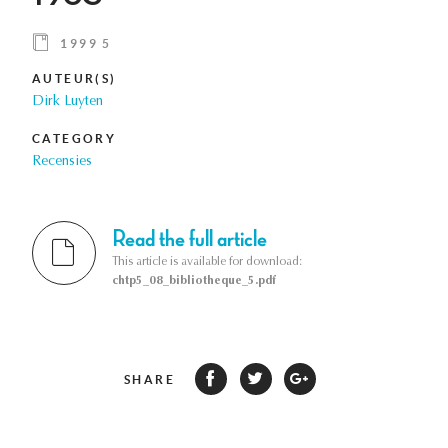
1999 5
AUTEUR(S)
Dirk Luyten
CATEGORY
Recensies
Read the full article
This article is available for download:
chtp5_08_bibliotheque_5.pdf
SHARE