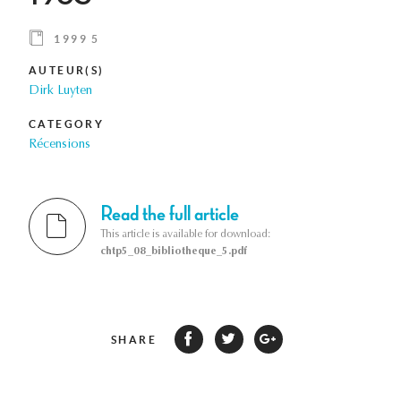
1999 5
AUTEUR(S)
Dirk Luyten
CATEGORY
Récensions
Read the full article
This article is available for download:
chtp5_08_bibliotheque_5.pdf
SHARE