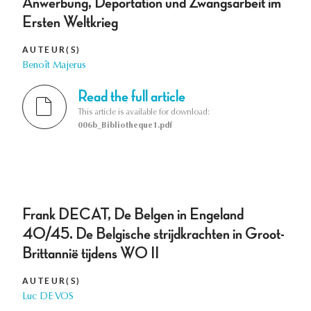
Anwerbung, Deportation und Zwangsarbeit im
Ersten Weltkrieg
AUTEUR(S)
Benoît Majerus
Read the full article
This article is available for download:
006b_Bibliotheque1.pdf
Frank DECAT, De Belgen in Engeland
40/45. De Belgische strijdkrachten in Groot-
Brittannië tijdens WO II
AUTEUR(S)
Luc DE VOS