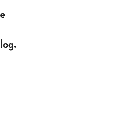
De
log.