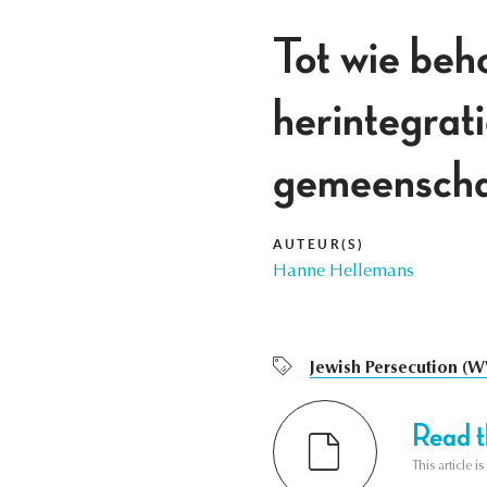
Tot wie beho
herintegrati
gemeenscha
AUTEUR(S)
Hanne Hellemans
Jewish Persecution (W
Read th
This article i