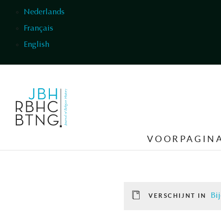
Overslaan en naar de inhoud gaan
Nederlands
Français
English
VOORPAGIN
Bi
VERSCHIJNT IN