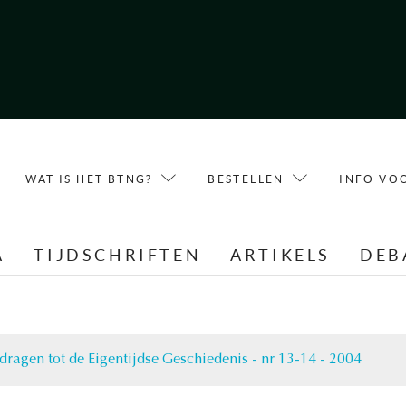
WAT IS HET BTNG?
BESTELLEN
INFO VO
A
TIJDSCHRIFTEN
ARTIKELS
DEB
jdragen tot de Eigentijdse Geschiedenis - nr 13-14 - 2004