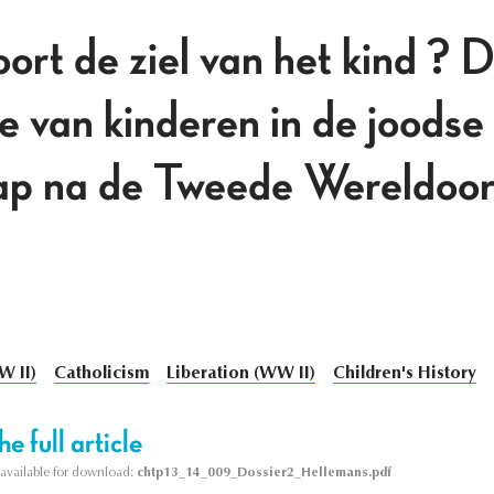
ort de ziel van het kind ? 
e van kinderen in de joodse
p na de Tweede Wereldoor
W II)
Catholicism
Liberation (WW II)
Children's History
e full article
s available for download:
chtp13_14_009_Dossier2_Hellemans.pdf