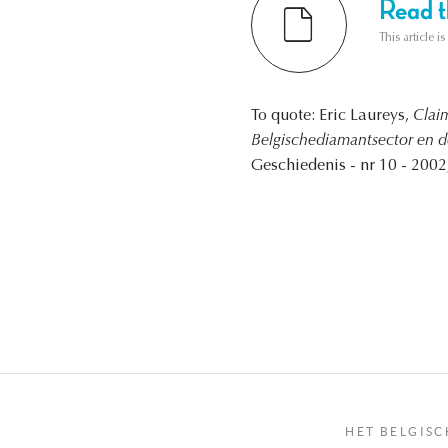
Read th
This article i
To quote: Eric Laureys,
Clai
Belgischediamantsector en 
Geschiedenis - nr 10 - 2002,
HET BELGISC