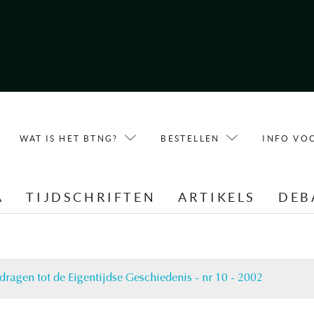
WAT IS HET BTNG?
BESTELLEN
INFO VO
A
TIJDSCHRIFTEN
ARTIKELS
DEB
jdragen tot de Eigentijdse Geschiedenis - nr 10 - 2002