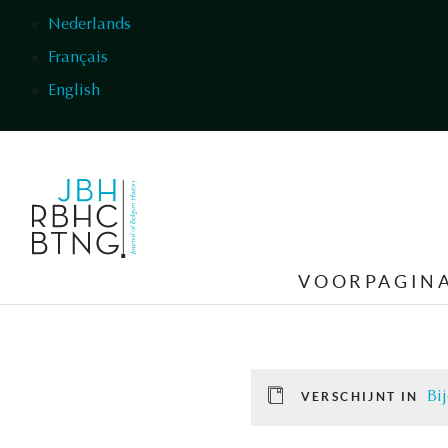
Overslaan en naar de inhoud gaan
Nederlands
Français
English
VOORPAGIN
Bi
VERSCHIJNT IN