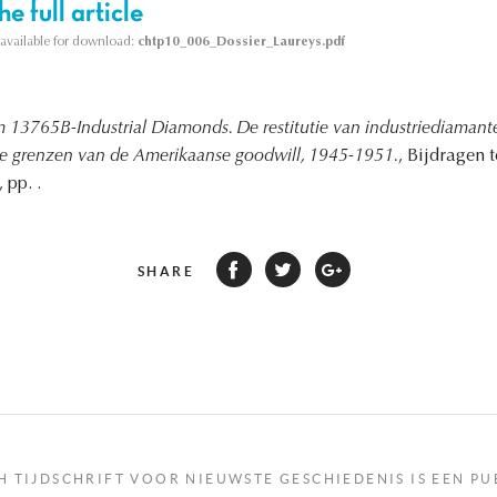
e full article
s available for download:
chtp10_006_Dossier_Laureys.pdf
m 13765B-Industrial Diamonds. De restitutie van industriediamant
de grenzen van de Amerikaanse goodwill, 1945-1951.
, Bijdragen t
 pp. .
SHARE
H TIJDSCHRIFT VOOR NIEUWSTE GESCHIEDENIS IS EEN PU