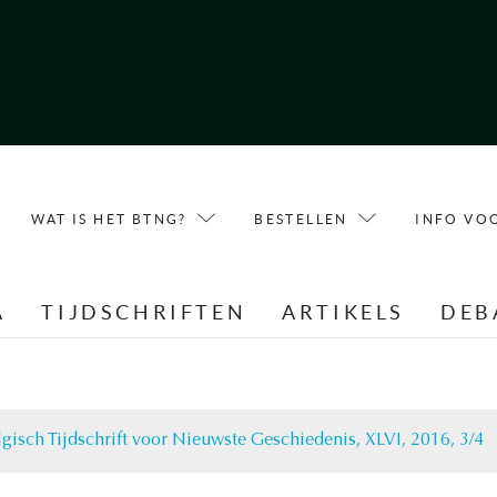
WAT IS HET BTNG?
BESTELLEN
INFO VO
A
TIJDSCHRIFTEN
ARTIKELS
DEB
lgisch Tijdschrift voor Nieuwste Geschiedenis, XLVI, 2016, 3/4