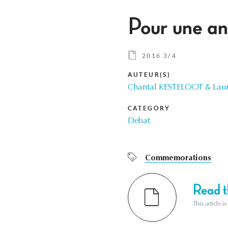
Pour une a
2016 3/4
AUTEUR(S)
Chantal KESTELOOT & Lau
CATEGORY
Debat
Commemorations
Read th
This article i