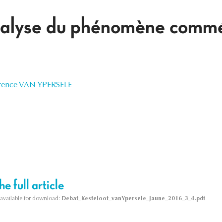
nalyse du phénomène comm
rence VAN YPERSELE
e full article
s available for download:
Debat_Kesteloot_vanYpersele_Jaune_2016_3_4.pdf