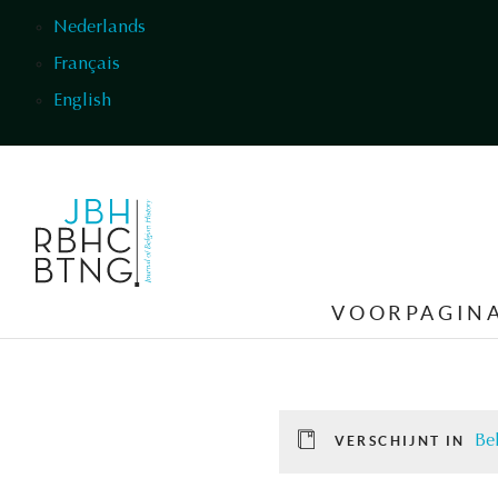
Overslaan en naar de inhoud gaan
Nederlands
Français
English
VOORPAGIN
Be
VERSCHIJNT IN