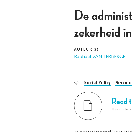
De administr
zekerheid i
AUTEUR(S)
Raphaël VAN LERBERGE
Social Policy
Second
Read th
This article i