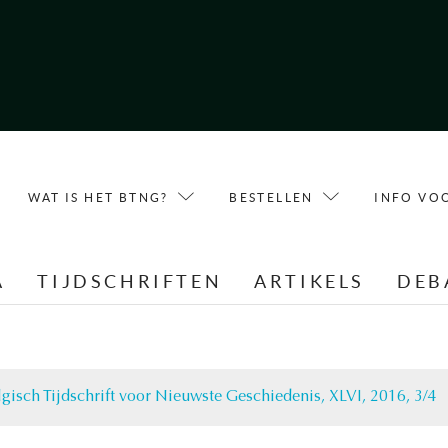
WAT IS HET BTNG?
BESTELLEN
INFO VO
A
TIJDSCHRIFTEN
ARTIKELS
DEB
lgisch Tijdschrift voor Nieuwste Geschiedenis, XLVI, 2016, 3/4