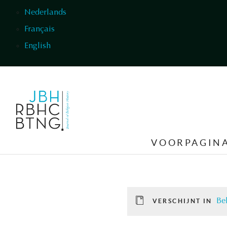
Overslaan en naar de inhoud gaan
Nederlands
Français
English
VOORPAGIN
Be
VERSCHIJNT IN