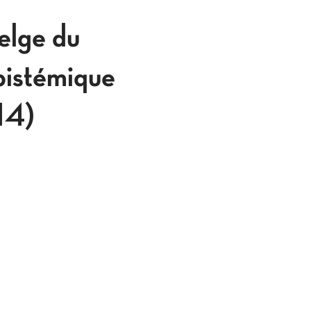
lge du
pistémique
914)