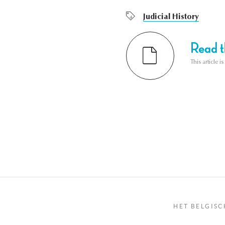
Judicial History
Read th
This article i
HET BELGISC