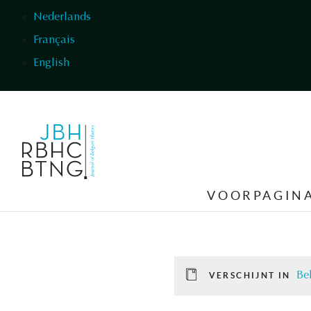
Overslaan en naar de inhoud gaan
Nederlands
Français
English
VOORPAGIN
Be
VERSCHIJNT IN