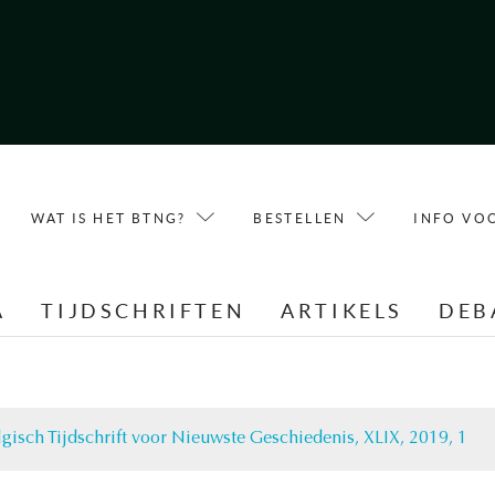
WAT IS HET BTNG?
BESTELLEN
INFO VO
A
TIJDSCHRIFTEN
ARTIKELS
DEB
lgisch Tijdschrift voor Nieuwste Geschiedenis, XLIX, 2019, 1