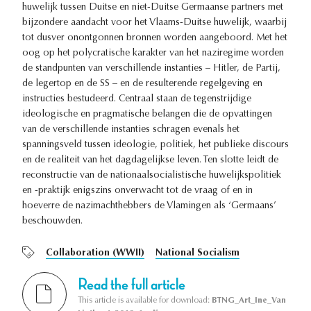
huwelijk tussen Duitse en niet-Duitse Germaanse partners met
bijzondere aandacht voor het Vlaams-Duitse huwelijk, waarbij
tot dusver onontgonnen bronnen worden aangeboord. Met het
oog op het polycratische karakter van het naziregime worden
de standpunten van verschillende instanties – Hitler, de Partij,
de legertop en de SS – en de resulterende regelgeving en
instructies bestudeerd. Centraal staan de tegenstrijdige
ideologische en pragmatische belangen die de opvattingen
van de verschillende instanties schragen evenals het
spanningsveld tussen ideologie, politiek, het publieke discours
en de realiteit van het dagdagelijkse leven. Ten slotte leidt de
reconstructie van de nationaalsocialistische huwelijkspolitiek
en -praktijk enigszins onverwacht tot de vraag of en in
hoeverre de nazimachthebbers de Vlamingen als ‘Germaans’
beschouwden.
Collaboration (WWII)
National Socialism
Read the full article
This article is available for download:
BTNG_Art_Ine_Van