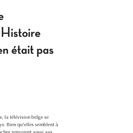
e
 Histoire
en était pas
 la télévision belge se
ys. Bien qu'elles semblent à
oches renvoient aussi aux