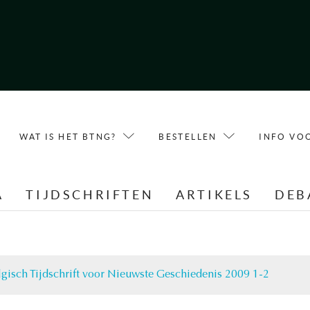
WAT IS HET BTNG?
BESTELLEN
INFO VO
A
TIJDSCHRIFTEN
ARTIKELS
DEB
lgisch Tijdschrift voor Nieuwste Geschiedenis 2009 1-2