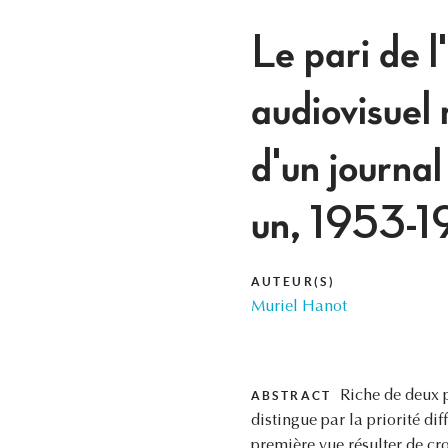
Le pari de 
audiovisuel
d'un journal
un, 1953-1
AUTEUR(S)
Muriel Hanot
Riche de deux p
ABSTRACT
distingue par la priorité di
première vue résulter de cr