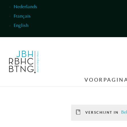
Overslaan en naar de inhoud gaan
Nederlands
Français
English
VOORPAGIN
Be
VERSCHIJNT IN