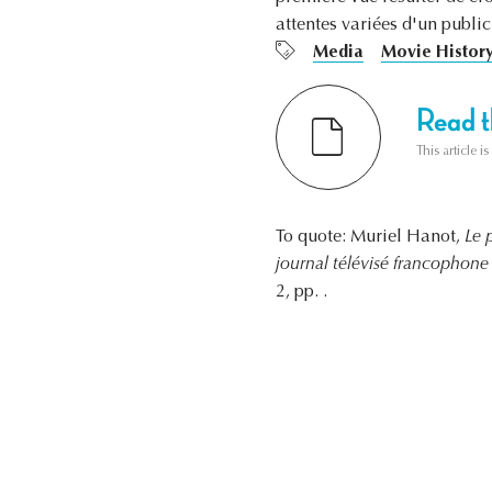
attentes variées d'un public
Media
Movie Histor
Read th
This article i
To quote: Muriel Hanot,
Le 
journal télévisé francophone
2, pp. .