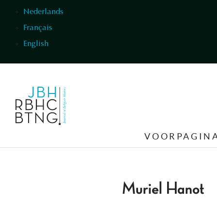
Overslaan en naar de inhoud gaan
Nederlands
Français
English
VOORPAGIN
Muriel Hanot