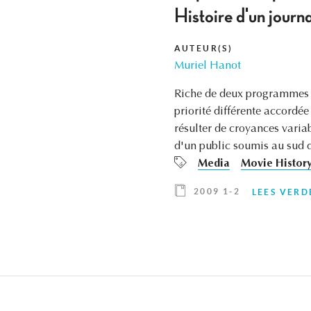
Histoire d'un journ
AUTEUR(S)
Muriel Hanot
Riche de deux programmes di
priorité différente accordé
résulter de croyances varia
d'un public soumis au sud du
Media
Movie Histor
2009 1-2
LEES VERD