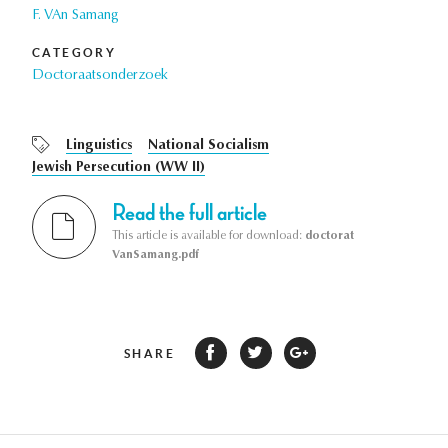
F. VAn Samang
CATEGORY
Doctoraatsonderzoek
Linguistics
National Socialism
Jewish Persecution (WW II)
Read the full article
This article is available for download:
doctorat
VanSamang.pdf
SHARE