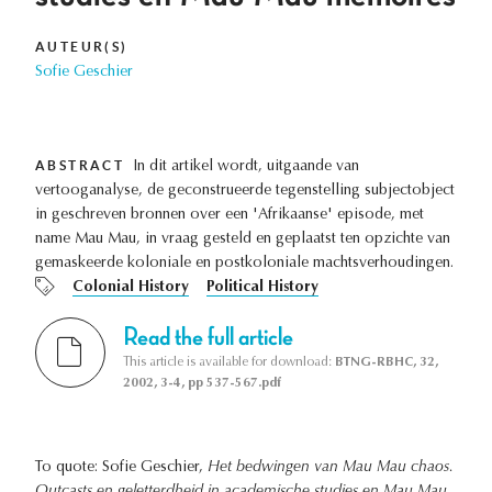
AUTEUR(S)
Sofie Geschier
ABSTRACT
In dit artikel wordt, uitgaande van
vertooganalyse, de geconstrueerde tegenstelling subjectobject
in geschreven bronnen over een 'Afrikaanse' episode, met
name Mau Mau, in vraag gesteld en geplaatst ten opzichte van
gemaskeerde koloniale en postkoloniale machtsverhoudingen.
Colonial History
Political History
Read the full article
This article is available for download:
BTNG-RBHC, 32,
2002, 3-4, pp 537-567.pdf
To quote: Sofie Geschier,
Het bedwingen van Mau Mau chaos.
Outcasts en geletterdheid in academische studies en Mau Mau