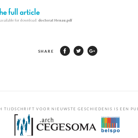
e full article
s available for download:
doctorat Henau.pdf
SHARE
H TIJDSCHRIFT VOOR NIEUWSTE GESCHIEDENIS IS EEN PU