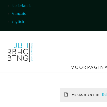
Overslaan en naar de inhoud gaan
Nederlands
Français
English
VOORPAGIN
Be
VERSCHIJNT IN