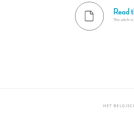
Read th
This article i
HET BELGISC