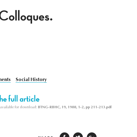
 Colloques.
ments
Social History
e full article
s available for download:
BTNG-RBHC, 19, 1988, 1-2, pp 211-213.pdf