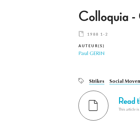
Colloquia -
1988 1-2
AUTEUR(S)
Paul GERIN
Strikes
Social Move
Read th
This article i