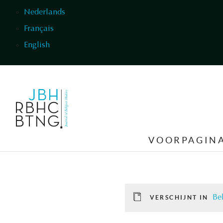
Overslaan en naar de inhoud gaan
Nederlands
Français
English
VOORPAGIN
Be
VERSCHIJNT IN