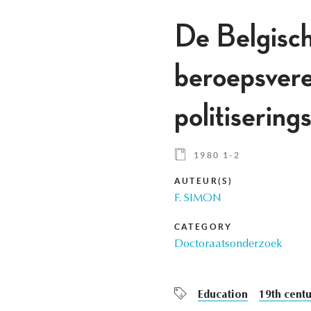
De Belgische
beroepsver
politisering
1980 1-2
AUTEUR(S)
F. SIMON
CATEGORY
Doctoraatsonderzoek
Education
19th centu