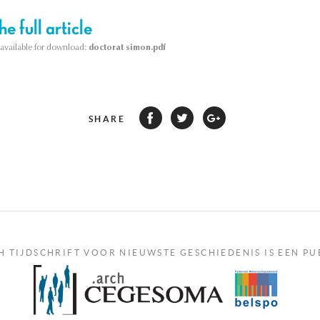
e full article
s available for download:
doctorat simon.pdf
SHARE
H TIJDSCHRIFT VOOR NIEUWSTE GESCHIEDENIS IS EEN PU