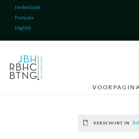
Overslaan en naar de inhoud gaan
Nederlands
Français
English
VOORPAGIN
Be
VERSCHIJNT IN