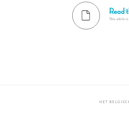
Read th
This article i
HET BELGISC