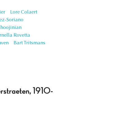
ier
Lore Colaert
ez-Soriano
hoojinian
nella Rovetta
uven
Bart Tritsmans
erstraeten, 1910-