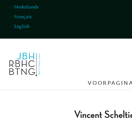
Overslaan en naar de inhoud gaan
Nederlands
Français
English
VOORPAGIN
Vincent Schelti