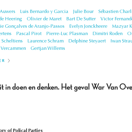
 Auwers
Luis Bernardo y Garcia
Julie Bour
Sébastien Charl
de Heering
Olivier de Maret
Bart De Sutter
Victor Fernand
ie Gonçalves de Aranjo-Passos
Evelyn Jonckheere
Mazyar K
rtens
Pascal Pirot
Pierre-Luc Plasman
Dimitri Roden
Or
 Scheltiens
Laurence Schram
Delphine Steyaert
Iwan Stra
k Vercammen
Gertjan Willems
ER
eit in doen en denken. Het geval War Van Ov
ory of Polical Parties