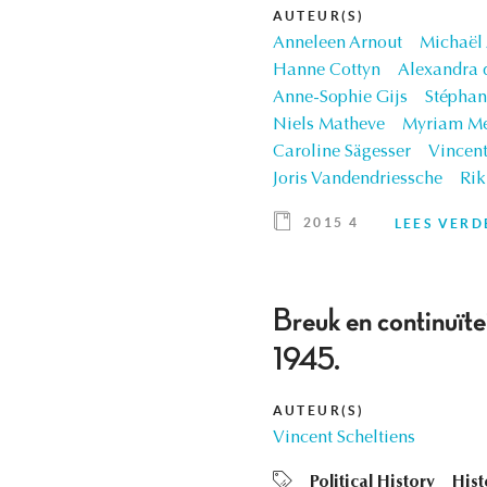
AUTEUR(S)
Anneleen Arnout
Michaël
Hanne Cottyn
Alexandra 
Anne-Sophie Gijs
Stéphan
Niels Matheve
Myriam Me
Caroline Sägesser
Vincent
Joris Vandendriessche
Ri
2015 4
LEES VERD
Breuk en continuït
1945.
AUTEUR(S)
Vincent Scheltiens
Political History
Hist