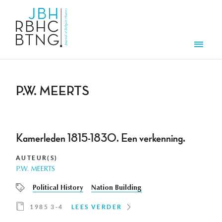
Overslaan en naar de inhoud gaan
Men
P.W. MEERTS
Kamerleden 1815-1830. Een verkenning.
AUTEUR(S)
P.W. MEERTS
Political History
Nation Building
1985 3-4
LEES VERDER