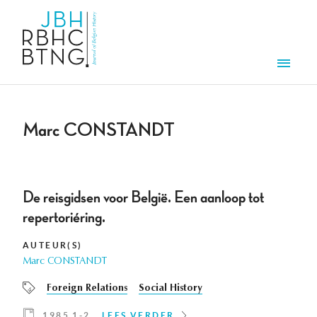
Overslaan en naar de inhoud gaan
Men
Marc CONSTANDT
De reisgidsen voor België. Een aanloop tot
repertoriéring.
AUTEUR(S)
Marc CONSTANDT
Foreign Relations
Social History
1985 1-2
LEES VERDER