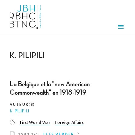
Overslaan en naar de inhoud gaan
Men
K. PILIPILI
La Belgique et la "new American
Commonwealth" en 1918-1919
AUTEUR(S)
K. PILIPILI
First World War
Foreign Affairs
1983 3-4
LEES VERDER