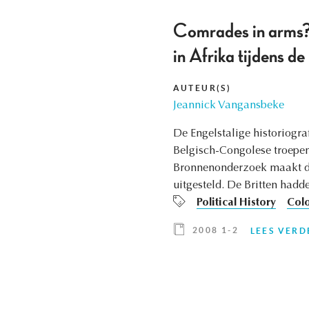
Comrades in arms? 
in Afrika tijdens d
AUTEUR(S)
Jeannick Vangansbeke
De Engelstalige historiogra
Belgisch-Congolese troepen 
Bronnenonderzoek maakt dui
uitgesteld. De Britten had
Political History
Colo
2008 1-2
LEES VERD