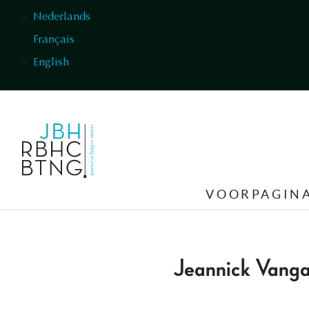
Overslaan en naar de inhoud gaan
Nederlands
Français
English
VOORPAGIN
Jeannick Vang