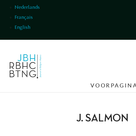
Overslaan en naar de inhoud gaan
Nederlands
Français
English
VOORPAGIN
J. SALMON