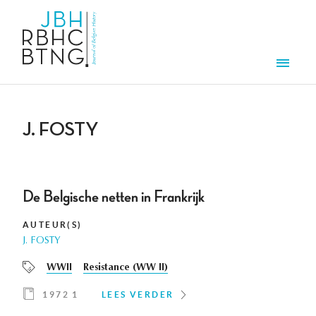
Overslaan en naar de inhoud gaan
Men
J. FOSTY
De Belgische netten in Frankrijk
AUTEUR(S)
J. FOSTY
WWII
Resistance (WW II)
1972 1
LEES VERDER